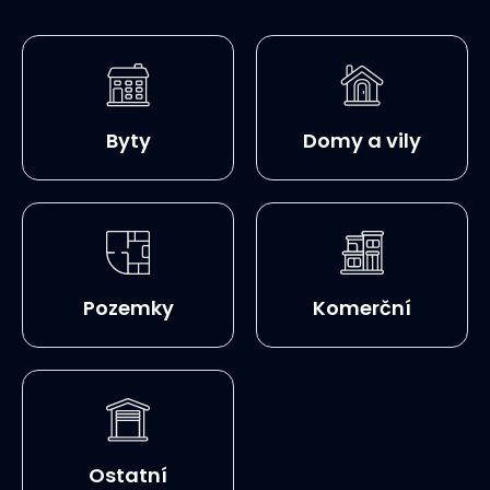
Byty
Domy a vily
Pozemky
Komerční
Ostatní