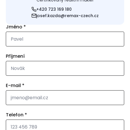
Certifikovaný realitní makléř
+420 723 169 180
josef.kazda@remax-czech.cz
Jméno
*
Příjmení
E-mail
*
Telefon
*