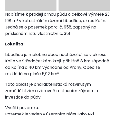
Nabízíme k prodeji ornou půdu o celkové výměře 23
198 m² v katastrálním území Libodřice, okres Kolín.
Jedná se o pozemek parc. č. 958, zapsaný na
příslušném listu vlastnictví č. 351
Lokalita:
Libodřice je malebná obec nacházející se v okrese
Kolín ve Středočeském kraji, přibližně 8 km západně
od Kolína a 40 km východně od Prahy. Obec se
rozkládá na ploše 5,92 km²
Tato oblast je charakteristická rozvinutým
zemědělstvím a zároveň rostoucím zájmem o
investice do půdy.
Využití pozemku:
Pozemek je veden v územním plánu jako NZ1 –