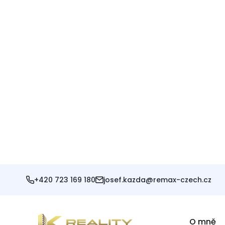
Martin Slavík
Děkuji panu Kazdovi za velmi profesionální
přístup od začátku celého prodeje
nemovitosti až do samého konce. Vše bylo
zajištěno rychle, odborně a maximálním
nasazením. Takový přístup jsme ještě
nikdy...
Další
Maryna MICHNEVYČ