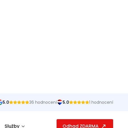
doporučuji.
Romana Kábelová
Služby pana Kazdy předčily všechna má
očekávání. Od prvního kontaktu byl velmi
profesionální, ochotný a vstřícný. Do
puntíku platilo vše na čem jsme se dohodli.
Oceňuji zejména jeho schopnost...
Další
Josef Adamec