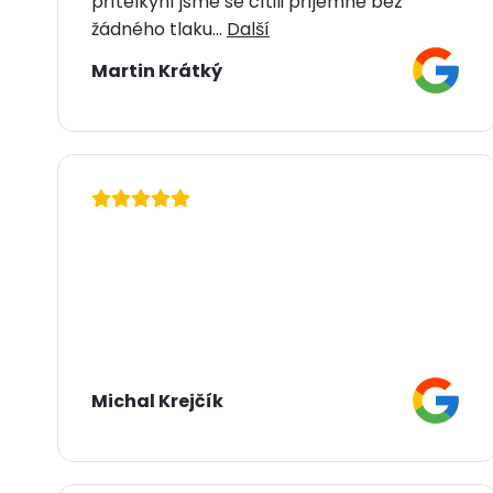
přítelkyní jsme se cítili příjemně bez
žádného tlaku...
Další
Martin Krátký
Michal Krejčík