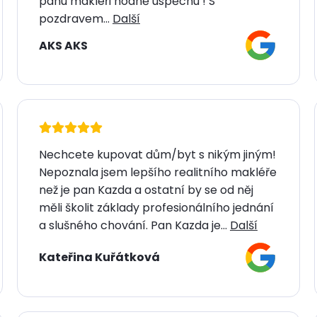
panu makléři hodně úspěchu ! S
pozdravem...
Další
AKS AKS
Nechcete kupovat dům/byt s nikým jiným!
Nepoznala jsem lepšího realitního makléře
než je pan Kazda a ostatní by se od něj
měli školit základy profesionálního jednání
a slušného chování. Pan Kazda je...
Další
Kateřina Kuřátková